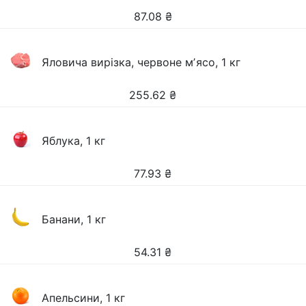
87.08
₴
Яловича вирізка, червоне мʼясо, 1 кг
255.62
₴
Яблука, 1 кг
77.93
₴
Банани, 1 кг
54.31
₴
Апельсини, 1 кг