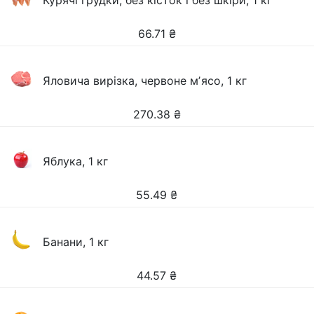
Курячі грудки, без кісток і без шкіри, 1 кг
66.71
₴
Яловича вирізка, червоне мʼясо, 1 кг
270.38
₴
Яблука, 1 кг
55.49
₴
Банани, 1 кг
44.57
₴