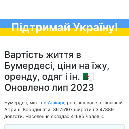
Підтримай Україну!
Вартість життя в
Бумердесі, ціни на їжу,
оренду, одяг і ін. 🇩🇿
Оновлено лип 2023
Бумердес, місто
в Алжирі
, розташоване в Північній
Африці. Координати: 36.75107 широти і 3.47889
довготи. Населення складає 41685 чоловік.