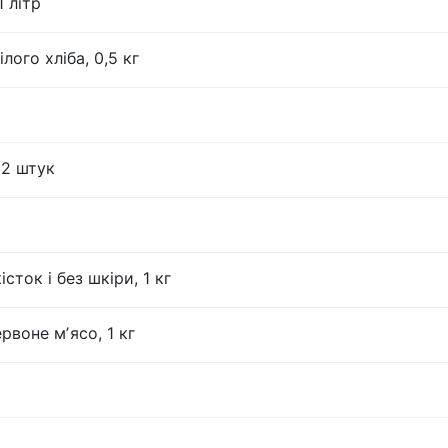
 літр
лого хліба, 0,5 кг
12 штук
істок і без шкіри, 1 кг
рвоне мʼясо, 1 кг