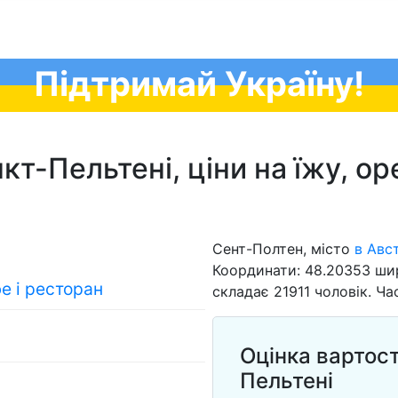
Підтримай Україну!
т-Пельтені, ціни на їжу, оренд
Сент-Полтен, місто
в Авст
Координати: 48.20353 шир
фе і ресторан
складає 21911 чоловік. Час
Оцінка вартост
Пельтені