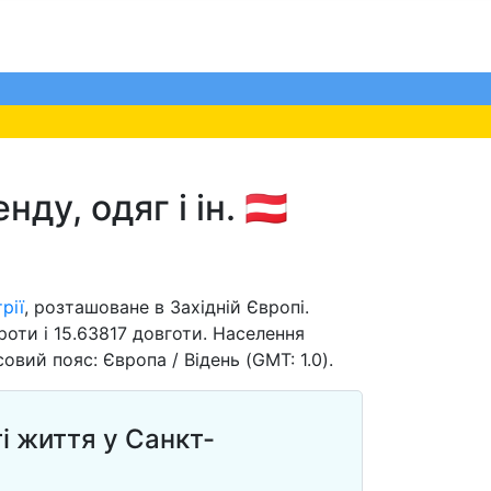
у, одяг і ін. 🇦🇹
рії
, розташоване в Західній Європі.
оти і 15.63817 довготи. Населення
овий пояс: Європа / Відень (GMT: 1.0).
і життя у Санкт-