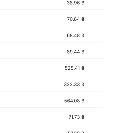
38.96
₴
70.84
₴
68.48
₴
89.44
₴
525.41
₴
322.33
₴
564.08
₴
71.73
₴