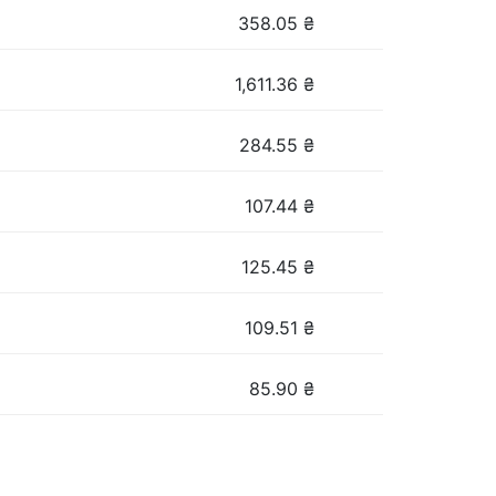
358.05
₴
1,611.36
₴
284.55
₴
107.44
₴
125.45
₴
109.51
₴
85.90
₴