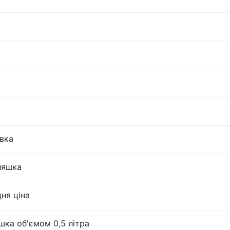
овка
пляшка
ня ціна
шка об'ємом 0,5 літра