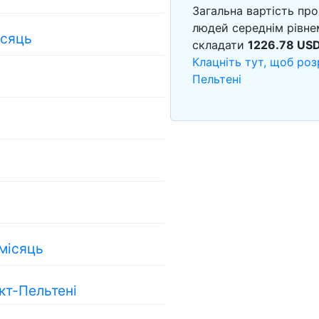
Загальна вартість пр
людей середнім рівне
ісяць
складати
1226.78
US
Клацніть тут, щоб роз
Пельтені
 місяць
кт-Пельтені