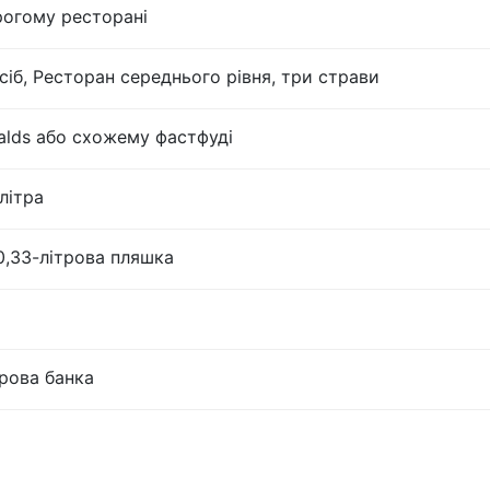
рогому ресторані
сіб, Ресторан середнього рівня, три страви
lds або схожему фастфуді
літра
0,33-літрова пляшка
трова банка