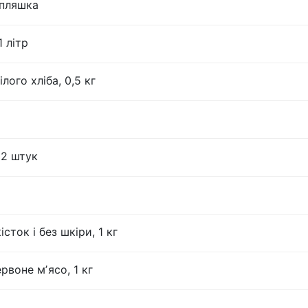
 пляшка
 літр
лого хліба, 0,5 кг
12 штук
істок і без шкіри, 1 кг
рвоне мʼясо, 1 кг