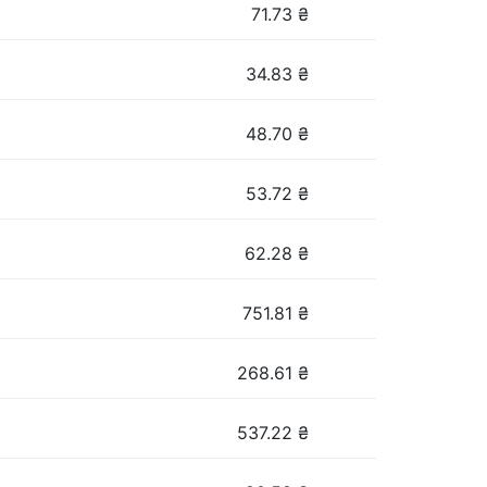
71.73
₴
34.83
₴
48.70
₴
53.72
₴
62.28
₴
751.81
₴
268.61
₴
537.22
₴