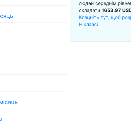
людей середнім рівне
складати
1653.97
US
ісяць
Клацніть тут, щоб роз
Ніклаасі
 місяць
и