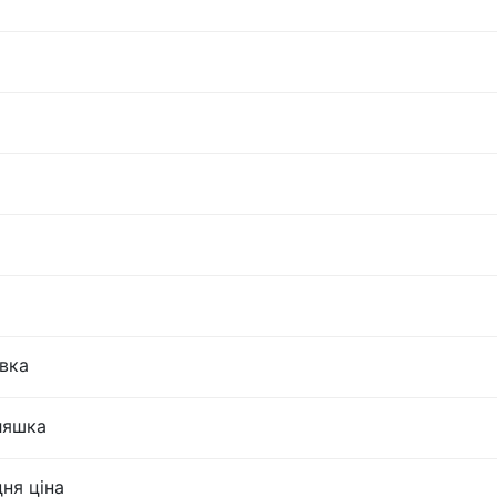
овка
пляшка
ня ціна