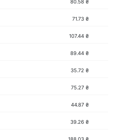
80.58
₴
71.73
₴
107.44
₴
89.44
₴
35.72
₴
75.27
₴
44.87
₴
39.26
₴
188.03
₴