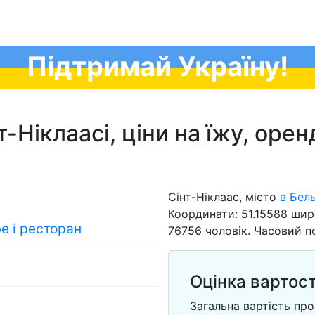
Підтримай Україну!
Ніклаасі, ціни на їжу, оренду,
Сінт-Ніклаас, місто
в Бель
Координати: 51.15588 шир
фе і ресторан
76756 чоловік. Часовий по
Оцінка вартост
Загальна вартість про