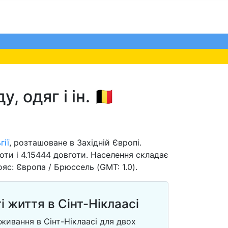
 одяг і ін. 🇧🇪
гії
, розташоване в Західній Європі.
оти і 4.15444 довготи. Населення складає
яс: Європа / Брюссель (GMT: 1.0).
і життя в Сінт-Ніклаасі
живання в Сінт-Ніклаасі для двох