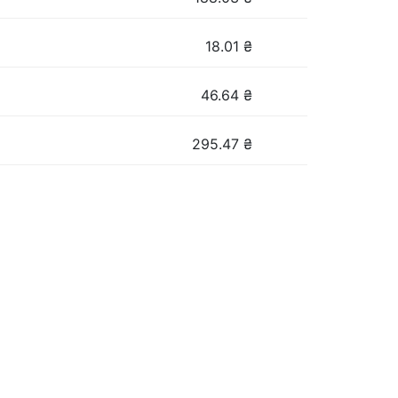
18.01
₴
46.64
₴
295.47
₴