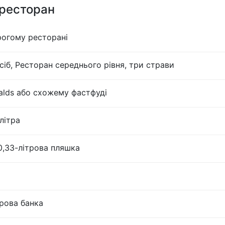
 ресторан
рогому ресторані
сіб, Ресторан середнього рівня, три страви
lds або схожему фастфуді
літра
0,33-літрова пляшка
трова банка