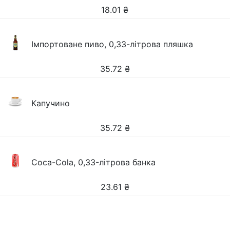
18.01
₴
Імпортоване пиво, 0,33-літрова пляшка
35.72
₴
Капучино
35.72
₴
Coca-Cola, 0,33-літрова банка
23.61
₴