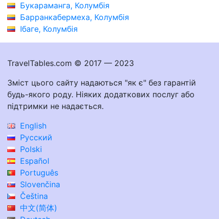
Букараманга, Колумбія
Барранкабермеха, Колумбія
Ібаге, Колумбія
TravelTables.com © 2017 — 2023
Зміст цього сайту надаються "як є" без гарантій
будь-якого роду. Ніяких додаткових послуг або
підтримки не надається.
English
Русский
Polski
Español
Português
Slovenčina
Čeština
中文(简体)