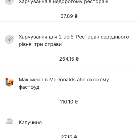
Харчування в недорогому ресторані
67.89
₴
Харчування для 2 осіб, Ресторан середнього
рівня, три страви
254.15
₴
Мак меню в McDonalds або схожему
фастфуді
110.10
₴
Капучино
27.16
₴