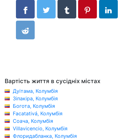
Вартість життя в сусідніх містах
Дуітама, Колумбія
Зіпакіра, Колумбія
Богота, Колумбія
Facatativá, Колумбія
Соача, Колумбія
Villavicencio, Колумбія
Флоридабланка, Колумбія