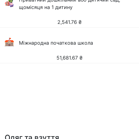
щомісяця на 1 дитину
2,541.76
₴
Міжнародна початкова школа
51,681.67
₴
Одяг та взуття