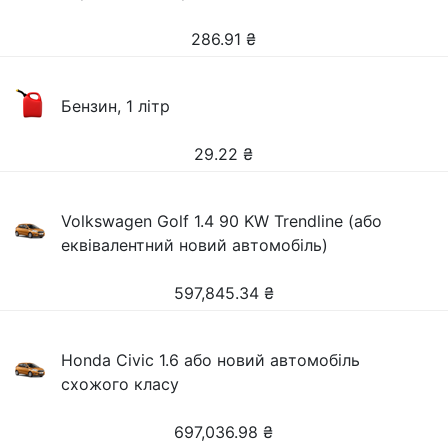
286.91
₴
Бензин, 1 літр
29.22
₴
Volkswagen Golf 1.4 90 KW Trendline (або
еквівалентний новий автомобіль)
597,845.34
₴
Honda Civic 1.6 або новий автомобіль
схожого класу
697,036.98
₴