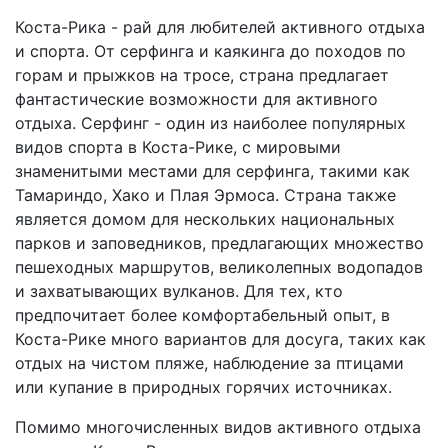
Коста-Рика - рай для любителей активного отдыха
и спорта. От серфинга и каякинга до походов по
горам и прыжков на тросе, страна предлагает
фантастические возможности для активного
отдыха. Серфинг - один из наиболее популярных
видов спорта в Коста-Рике, с мировыми
знаменитыми местами для серфинга, такими как
Тамариндо, Хако и Плая Эрмоса. Страна также
является домом для нескольких национальных
парков и заповедников, предлагающих множество
пешеходных маршрутов, великолепных водопадов
и захватывающих вулканов. Для тех, кто
предпочитает более комфортабельный опыт, в
Коста-Рике много вариантов для досуга, таких как
отдых на чистом пляже, наблюдение за птицами
или купание в природных горячих источниках.
Помимо многочисленных видов активного отдыха