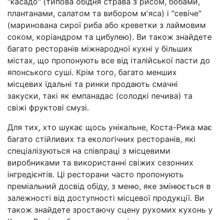
"касадо" (типова обідня страва з рисом, бобами,
плантанами, салатом та вибором м'яса) і "севіче"
(маринована сирої риба або креветки з лаймовим
соком, коріандром та цибулею). Ви також знайдете
багато ресторанів міжнародної кухні у більших
містах, що пропонують все від італійської пасти до
японського суші. Крім того, багато менших
місцевих їдальні та ринки продають смачні
закуски, такі як емпанадас (солодкі печива) та
свіжі фруктові смузі.
Для тих, хто шукає щось унікальне, Коста-Рика має
багато стійливих та екологічних ресторанів, які
спеціалізуються на співпраці з місцевими
виробниками та використанні свіжих сезонних
інгредієнтів. Ці ресторани часто пропонують
преміальний досвід обіду, з меню, яке змінюється в
залежності від доступності місцевої продукції. Ви
також знайдете зростаючу сцену рухомих кухонь у