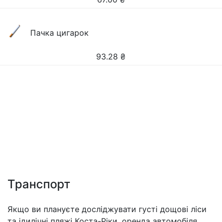
Пачка цигарок
93.28
₴
Транспорт
Якщо ви плануєте досліджувати густі дощові ліси
та ідилічні пляжі Коста-Ріки, оренда автомобіля