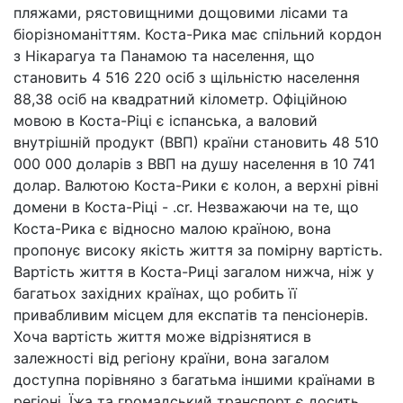
пляжами, рястовищними дощовими лісами та
біорізноманіттям. Коста-Рика має спільний кордон
з Нікарагуа та Панамою та населення, що
становить 4 516 220 осіб з щільністю населення
88,38 осіб на квадратний кілометр. Офіційною
мовою в Коста-Ріці є іспанська, а валовий
внутрішній продукт (ВВП) країни становить 48 510
000 000 доларів з ВВП на душу населення в 10 741
долар. Валютою Коста-Рики є колон, а верхні рівні
домени в Коста-Ріці - .cr. Незважаючи на те, що
Коста-Рика є відносно малою країною, вона
пропонує високу якість життя за помірну вартість.
Вартість життя в Коста-Риці загалом нижча, ніж у
багатьох західних країнах, що робить її
привабливим місцем для експатів та пенсіонерів.
Хоча вартість життя може відрізнятися в
залежності від регіону країни, вона загалом
доступна порівняно з багатьма іншими країнами в
регіоні. Їжа та громадський транспорт є досить