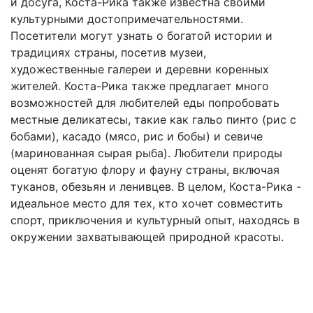
и досуга, Коста-Рика также известна своими
культурными достопримечательностями.
Посетители могут узнать о богатой истории и
традициях страны, посетив музеи,
художественные галереи и деревни коренных
жителей. Коста-Рика также предлагает много
возможностей для любителей еды попробовать
местные деликатесы, такие как гальо пинто (рис с
бобами), касадо (мясо, рис и бобы) и севиче
(маринованная сырая рыба). Любители природы
оценят богатую флору и фауну страны, включая
туканов, обезьян и ленивцев. В целом, Коста-Рика -
идеальное место для тех, кто хочет совместить
спорт, приключения и культурный опыт, находясь в
окружении захватывающей природной красоты.