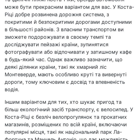
може бути прекрасним варіантом для вас. У Коста-
Ріці добре розвинена дорожня система, з
покритими й безпокритими дорогами доступними
в більшості районів. З власним транспортом ви
зможете подорожувати в своєму темпі та
досліджувати пейзажі країни, зупинятися
фотографувати або відпочивати у затишному кафе
в будь-який час. Однак важливо зазначити, що
деякі ділянки країни, такі як хмарний ліс
Монтеверде, мають особливо круті та вивернуті
дороги, тому ключовим є досвід та впевненість
водія.
Іншим варіантом для тих, хто шукає пригод та
більш екологічний засіб транспорту, є велосипед. У
Коста-Ріці є безліч велопрогулянок та прокатних
магазинів, розміщених по всій країні, включаючи
популярні місця, такі як національний парк Ла-
Фортуна та Мануель Антоніо, що дає можливість