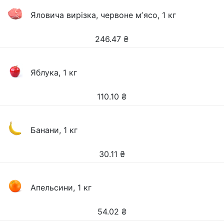
Яловича вирізка, червоне мʼясо, 1 кг
246.47
₴
Яблука, 1 кг
110.10
₴
Банани, 1 кг
30.11
₴
Апельсини, 1 кг
54.02
₴