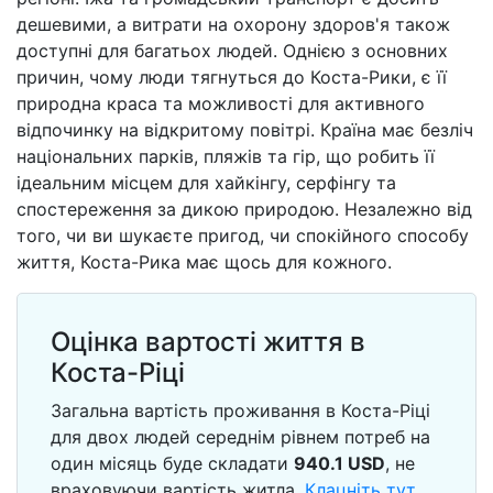
дешевими, а витрати на охорону здоров'я також
доступні для багатьох людей. Однією з основних
причин, чому люди тягнуться до Коста-Рики, є її
природна краса та можливості для активного
відпочинку на відкритому повітрі. Країна має безліч
національних парків, пляжів та гір, що робить її
ідеальним місцем для хайкінгу, серфінгу та
спостереження за дикою природою. Незалежно від
того, чи ви шукаєте пригод, чи спокійного способу
життя, Коста-Рика має щось для кожного.
Оцінка вартості життя в
Коста-Ріці
Загальна вартість проживання в Коста-Ріці
для двох людей середнім рівнем потреб на
один місяць буде складати
940.1
USD
, не
враховуючи вартість житла.
Клацніть тут,