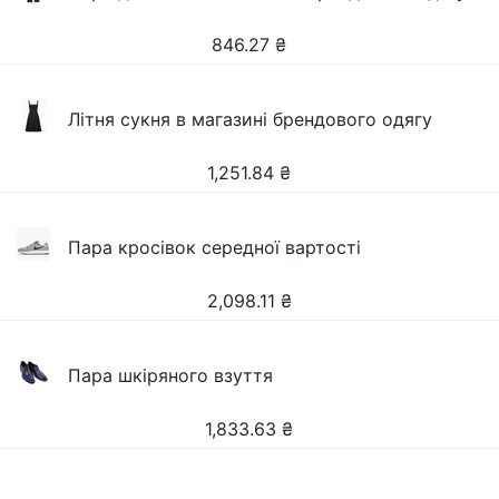
846.27
₴
Літня сукня в магазині брендового одягу
1,251.84
₴
Пара кросівок середної вартості
2,098.11
₴
Пара шкіряного взуття
1,833.63
₴