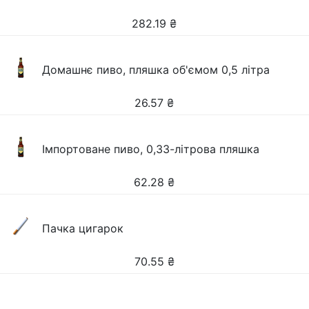
282.19
₴
Домашнє пиво, пляшка об'ємом 0,5 літра
26.57
₴
Імпортоване пиво, 0,33-літрова пляшка
62.28
₴
Пачка цигарок
70.55
₴