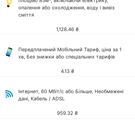
площею 85м
, включаючи електрику,
опалення або охолодження, воду і вивіз
сміття
1,128.46
₴
Передплачений Мобільний Тариф, ціна за 1
хв, Без знижки або спеціальних тарифів
4.13
₴
Інтернет, 60 Мбіт/с або Більше, Необмежені
дані, Кабель / ADSL
959.32
₴