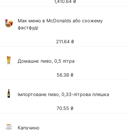
1,410.64
₴
Мак меню в McDonalds або схожему
фастфуді
211.64
₴
Домашнє пиво, 0,5 літра
56.38
₴
Імпортоване пиво, 0,33-літрова пляшка
70.55
₴
Капучино