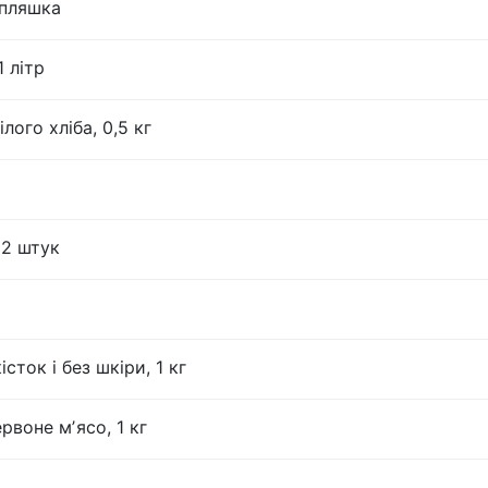
 пляшка
 літр
лого хліба, 0,5 кг
12 штук
істок і без шкіри, 1 кг
рвоне мʼясо, 1 кг