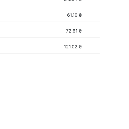
61.10
₴
72.61
₴
121.02
₴