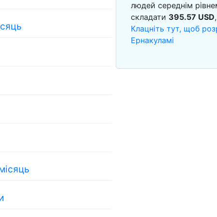
людей середнім рівне
складати
395.57
USD
ісяць
Клацніть тут, щоб роз
Ернакуламі
 місяць
и