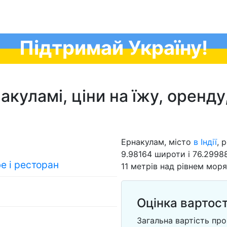
Підтримай Україну!
уламі, ціни на їжу, оренду, од
Ернакулам, місто
в Індії
, 
9.98164 широти і 76.2998
фе і ресторан
11 метрів над рівнем моря.
Оцінка вартост
Загальна вартість пр