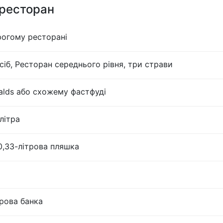
 ресторан
рогому ресторані
сіб, Ресторан середнього рівня, три страви
lds або схожему фастфуді
літра
0,33-літрова пляшка
трова банка