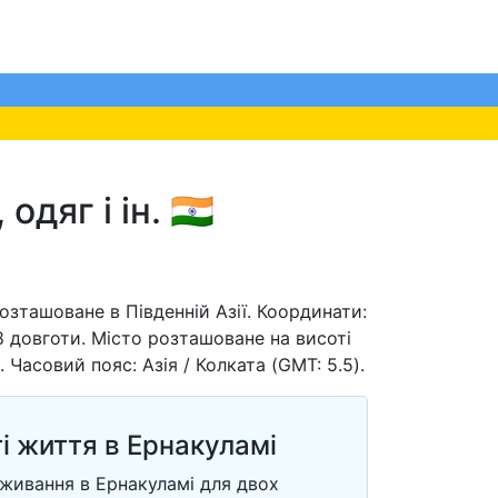
яг і ін. 🇮🇳
розташоване в Південній Азії. Координати:
8 довготи. Місто розташоване на висоті
 Часовий пояс: Азія / Колката (GMT: 5.5).
і життя в Ернакуламі
оживання в Ернакуламі для двох