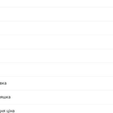
овка
пляшка
ня ціна