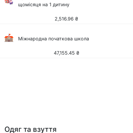
щомісяця на 1 дитину
2,516.96
₴
Міжнародна початкова школа
47,155.45
₴
Одяг та взуття