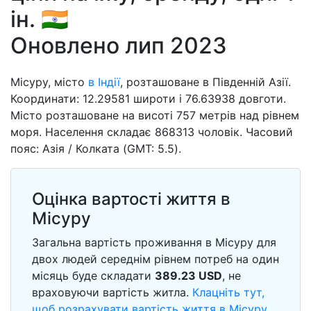
ін. 🇮🇳
Оновлено лип 2023
Місуру, місто
в Індії
, розташоване в Південній Азії.
Координати: 12.29581 широти і 76.63938 довготи.
Місто розташоване на висоті 757 метрів над рівнем
моря. Населення складає 868313 чоловік. Часовий
пояс: Азія / Колката (GMT: 5.5).
Оцінка вартості життя в
Місуру
Загальна вартість проживання в Місуру для
двох людей середнім рівнем потреб на один
місяць буде складати
389.23
USD
, не
враховуючи вартість житла.
Клацніть тут,
щоб розрахувати вартість життя в Місуру