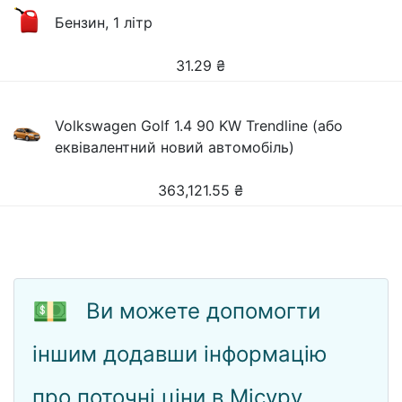
Бензин, 1 літр
31.29
₴
Volkswagen Golf 1.4 90 KW Trendline (або
еквівалентний новий автомобіль)
363,121.55
₴
💵
Ви можете допомогти
іншим додавши інформацію
про поточні ціни в Місуру.