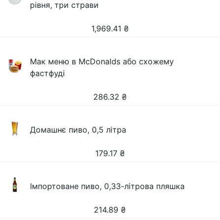
рівня, три страви
1,969.41
₴
Мак меню в McDonalds або схожему
фастфуді
286.32
₴
Домашнє пиво, 0,5 літра
179.17
₴
Імпортоване пиво, 0,33-літрова пляшка
214.89
₴