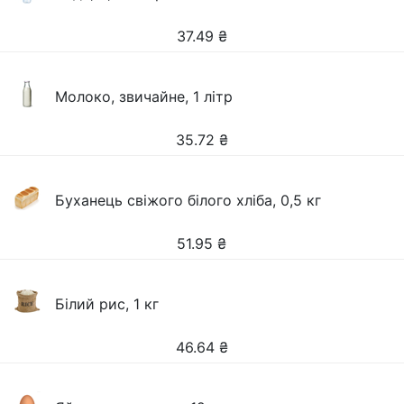
37.49
₴
Молоко, звичайне, 1 літр
35.72
₴
Буханець свіжого білого хліба, 0,5 кг
51.95
₴
Білий рис, 1 кг
46.64
₴