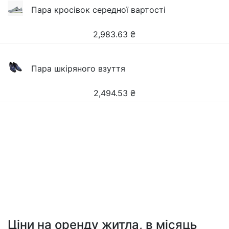
Пара кросівок середної вартості
2,983.63
₴
Пара шкіряного взуття
2,494.53
₴
Ціни на оренду житла, в місяць