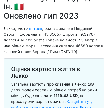
ін. 🇮🇹
Оновлено лип 2023
Лекко, місто
в Італії
, розташоване в Південній
Європі. Координати: 45.85657 широти і 9.39767
довготи. Місто розташоване на висоті 53 метрів
над рівнем моря. Населення складає 46580 чоловік.
Часовий пояс: Європа / Рим (GMT: 1.0).
Оцінка вартості життя в
Лекко
Загальна вартість проживання в Лекко для
двох людей середнім рівнем потреб на один
місяць буде складати
1119.43
USD
, не
враховуючи вартість житла.
Клацніть тут,
щоб розрахувати вартість життя в Лекко