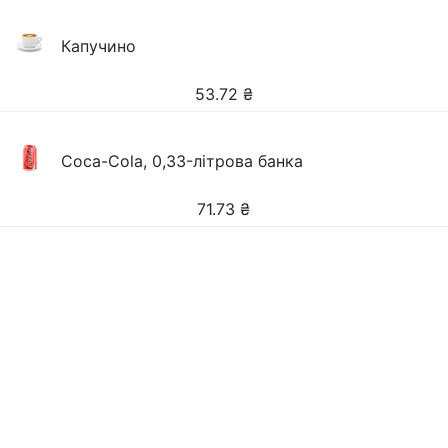
Капучино
53.72
₴
Coca-Cola, 0,33-літрова банка
71.73
₴