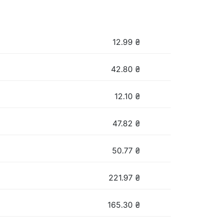
12.99
₴
42.80
₴
12.10
₴
47.82
₴
50.77
₴
221.97
₴
165.30
₴