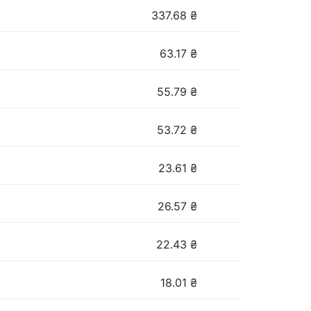
337.68
₴
63.17
₴
55.79
₴
53.72
₴
23.61
₴
26.57
₴
22.43
₴
18.01
₴