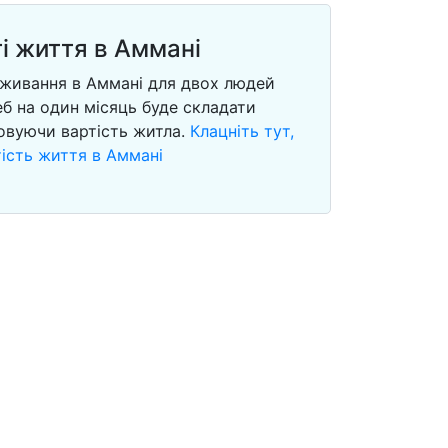
і життя в Аммані
оживання в Аммані для двох людей
еб на один місяць буде складати
ховуючи вартість житла.
Клацніть тут,
ість життя в Аммані