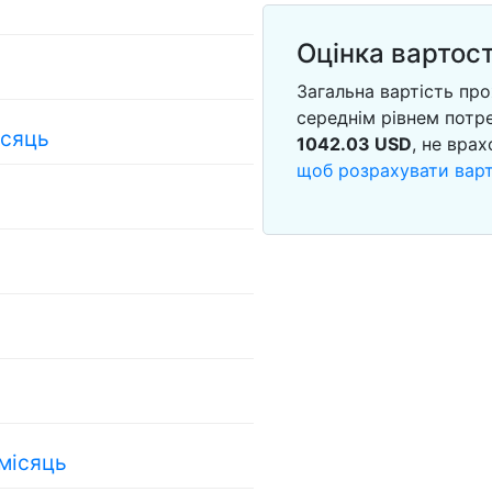
Оцінка вартост
Загальна вартість пр
середнім рівнем потр
ісяць
1042.03
USD
, не вра
щоб розрахувати варт
 місяць