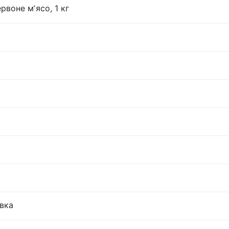
рвоне мʼясо, 1 кг
овка