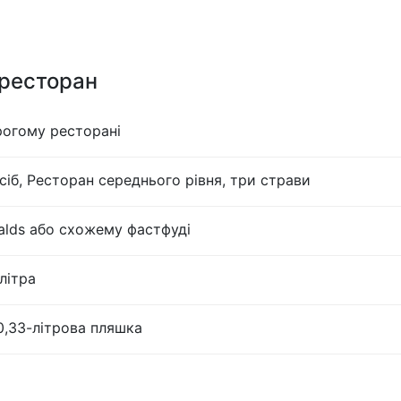
 ресторан
рогому ресторані
сіб, Ресторан середнього рівня, три страви
lds або схожему фастфуді
літра
0,33-літрова пляшка