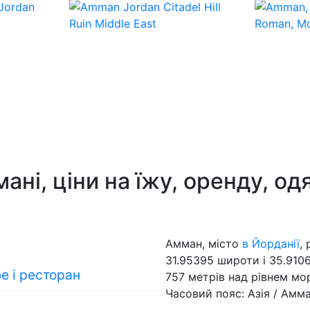
і, ціни на їжу, оренду, одяг і
Амман, місто
в Йорданії
,
31.95395 широти і 35.910
фе і ресторан
757 метрів над рівнем мо
Часовий пояс: Азія / Амма