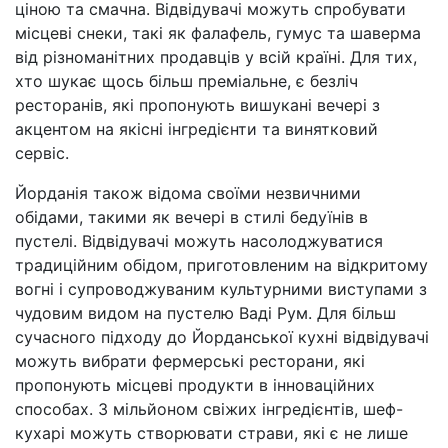
ціною та смачна. Відвідувачі можуть спробувати
місцеві снеки, такі як фалафель, гумус та шаверма
від різноманітних продавців у всій країні. Для тих,
хто шукає щось більш преміальне, є безліч
ресторанів, які пропонують вишукані вечері з
акцентом на якісні інгредієнти та винятковий
сервіс.
Йорданія також відома своїми незвичними
обідами, такими як вечері в стилі бедуїнів в
пустелі. Відвідувачі можуть насолоджуватися
традиційним обідом, приготовленим на відкритому
вогні і супроводжуваним культурними виступами з
чудовим видом на пустелю Ваді Рум. Для більш
сучасного підходу до Йорданської кухні відвідувачі
можуть вибрати фермерські ресторани, які
пропонують місцеві продукти в інноваційних
способах. З мільйоном свіжих інгредієнтів, шеф-
кухарі можуть створювати страви, які є не лише