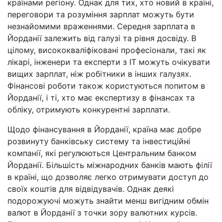
країнами регіону. Однак для тих, хто новий в країні,
переговори та розуміння зарплат можуть бути
незнайомими враженнями. Середня зарплата в
Йорданії залежить від галузі та рівня досвіду. В
цілому, висококваліфіковані професіонали, такі як
лікарі, інженери та експерти з ІТ можуть очікувати
вищих зарплат, ніж робітники в інших галузях.
Фінансові роботи також користуються попитом в
Йорданії, і ті, хто має експертизу в фінансах та
обліку, отримують конкурентні зарплати.
Щодо фінансування в Йорданії, країна має добре
розвинуту банківську систему та інвестиційні
компанії, які регулюються Центральним банком
Йорданії. Більшість міжнародних банків мають філії
в країні, що дозволяє легко отримувати доступ до
своїх коштів для відвідувачів. Однак деякі
подорожуючі можуть знайти менш вигідним обмін
валют в Йорданії з точки зору валютних курсів.