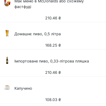
Мак меню в McDonalds або схожему
фастфуді
210.46
₴
Домашнє пиво, 0,5 літра
168.25
₴
Імпортоване пиво, 0,33-літрова пляшка
210.46
₴
Капучино
108.03
₴