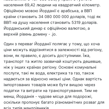
населення 69,42 людини на квадратний кілометр.
Офіційною мовою Йорданії є арабська, а ВВП
країни становить 34 080 000 000 доларів, тоді як
ВВП на душу населення становить 5319 доларів.
Йорданський динар є офіційною валютою, а
верхній рівень домену - .jo.
Один з переваг Йорданії полягає у тому, що хоча
ціни можуть відрізнятися в залежності від регіону,
вони, як правило, є досить доступними. Їжа,
транспорт та житло зазвичай коштують дешевше,
ніж у інших країнах регіону. Основні комунальні
послуги, такі як вода, електрика та газ, також
надаються за відносно низькі ціни. Однак вартість
імпортованих товарів може бути вищою через
податки та витрати на транспортування. Тим не
менш, Йорданія - чудове місце для подорожі,
оскільки пропонує багато різноманітних розваг для
всіх типів мандрівників.