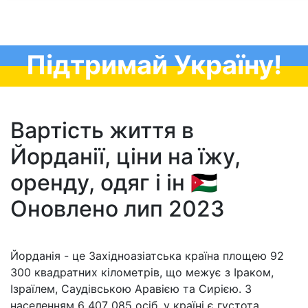
Підтримай Україну!
Вартість життя в
Йорданії, ціни на їжу,
оренду, одяг і ін 🇯🇴
Оновлено лип 2023
Йорданія - це Західноазіатська країна площею 92
300 квадратних кілометрів, що межує з Іраком,
Ізраїлем, Саудівською Аравією та Сирією. З
населенням 6 407 085 осіб, у країні є густота