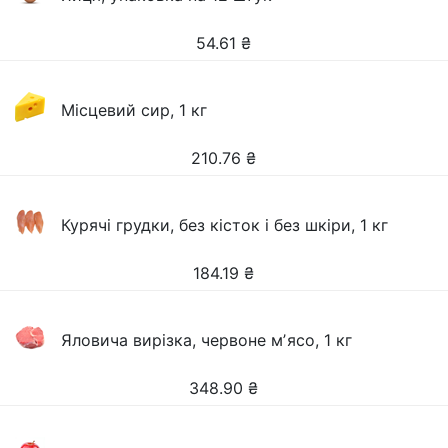
54.61
₴
Місцевий сир, 1 кг
210.76
₴
Курячі грудки, без кісток і без шкіри, 1 кг
184.19
₴
Яловича вирізка, червоне мʼясо, 1 кг
348.90
₴