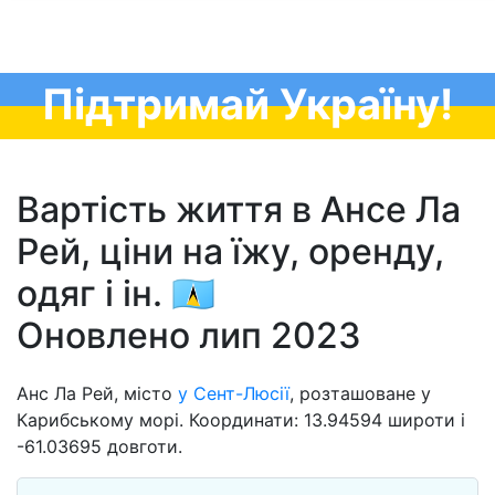
Підтримай Україну!
Вартість життя в Ансе Ла
Рей, ціни на їжу, оренду,
одяг і ін. 🇱🇨
Оновлено лип 2023
Анс Ла Рей, місто
у Сент-Люсії
, розташоване у
Карибському морі. Координати: 13.94594 широти і
-61.03695 довготи.