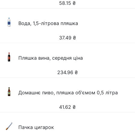
58.15
₴
Вода, 1,5-літрова пляшка
37.49
₴
Пляшка вина, середня ціна
234.96
₴
Домашнє пиво, пляшка об'ємом 0,5 літра
41.62
₴
Пачка цигарок