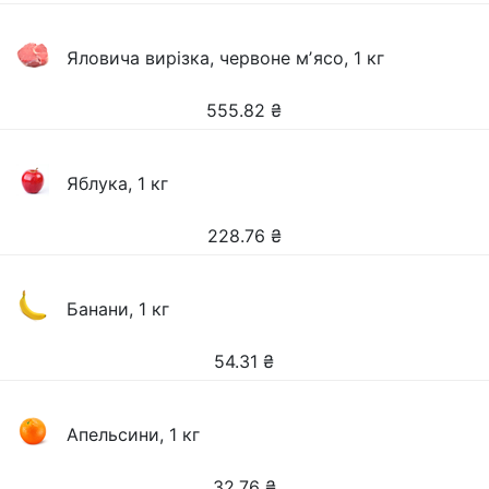
Яловича вирізка, червоне мʼясо, 1 кг
555.82
₴
Яблука, 1 кг
228.76
₴
Банани, 1 кг
54.31
₴
Апельсини, 1 кг
32.76
₴