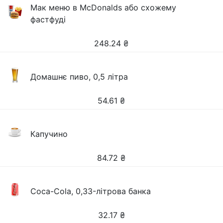
Мак меню в McDonalds або схожему
фастфуді
248.24
₴
Домашнє пиво, 0,5 літра
54.61
₴
Капучино
84.72
₴
Coca-Cola, 0,33-літрова банка
32.17
₴