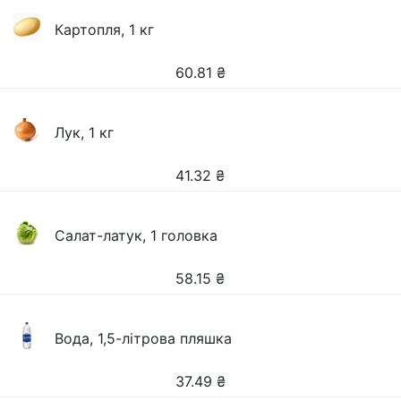
Картопля, 1 кг
60.81
₴
Лук, 1 кг
41.32
₴
Салат-латук, 1 головка
58.15
₴
Вода, 1,5-літрова пляшка
37.49
₴