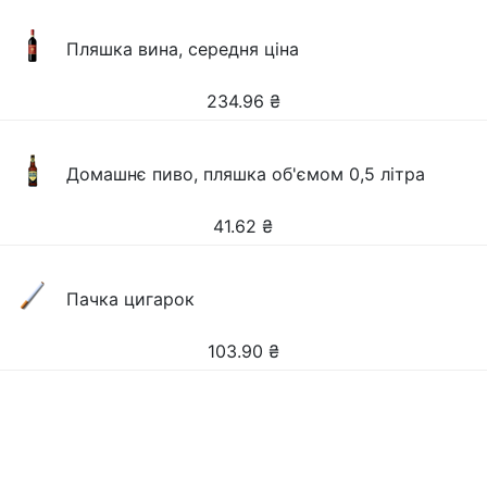
Пляшка вина, середня ціна
234.96
₴
Домашнє пиво, пляшка об'ємом 0,5 літра
41.62
₴
Пачка цигарок
103.90
₴