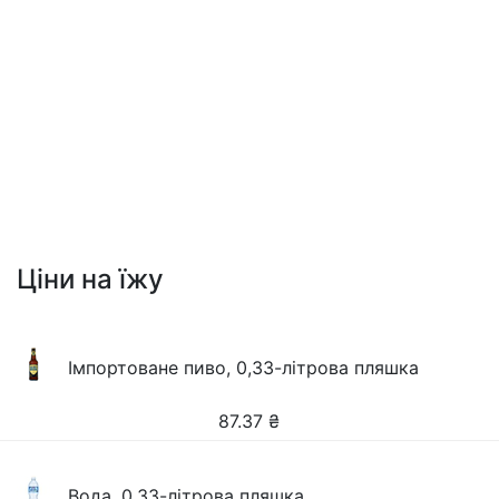
Ціни на їжу
Імпортоване пиво, 0,33-літрова пляшка
87.37
₴
Вода, 0,33-літрова пляшка