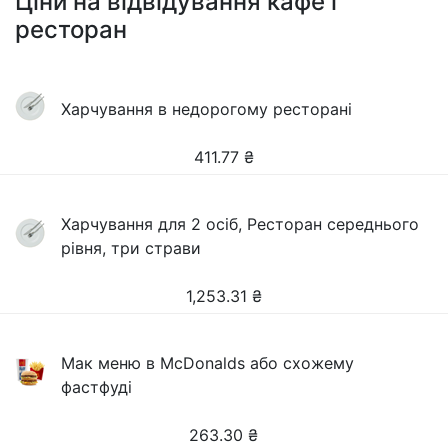
Ціни на відвідування кафе і
ресторан
Харчування в недорогому ресторані
411.77
₴
Харчування для 2 осіб, Ресторан середнього
рівня, три страви
1,253.31
₴
Мак меню в McDonalds або схожему
фастфуді
263.30
₴